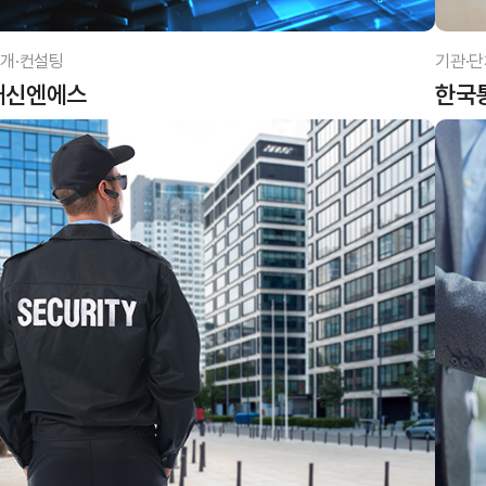
개·컨설팅
기관·단
대신엔에스
한국