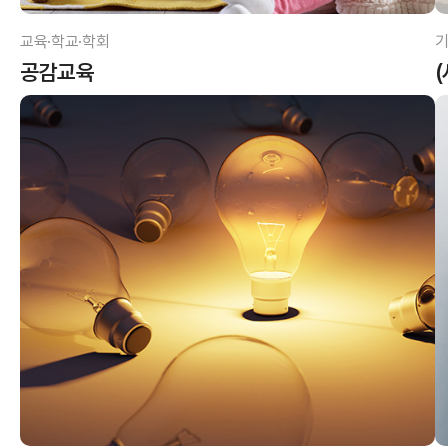
교육·학교·학회
기
공감교육