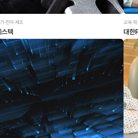
기·전자·제조
교육·학
베스텍
대한