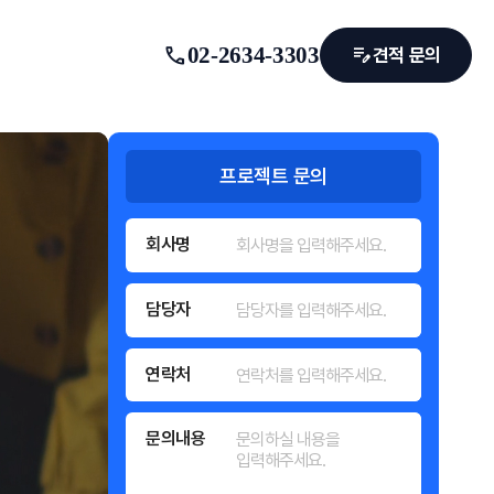
call
02-2634-3303
edit_note
견적 문의
프로젝트 문의
회사명
담당자
연락처
문의내용