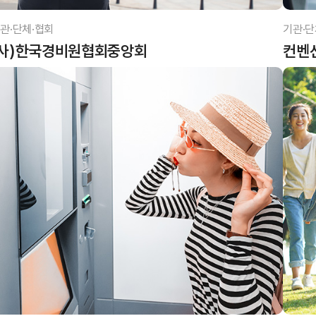
관·단체·협회
기관·단
(사)한국경비원협회중앙회
컨벤