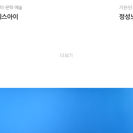
미·문학·예술
기관·단
픽스아이
정성
더보기