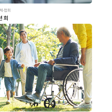
체·협회
션 희