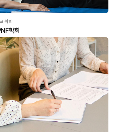
교·학회
PNF학회