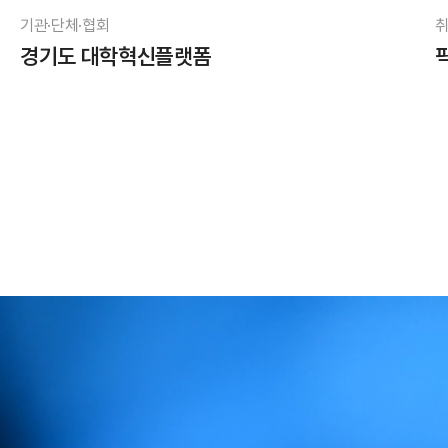
기관·단체·협회
취
경기도 대학혁신플랫폼