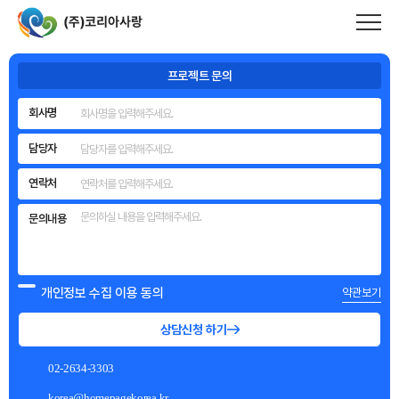
메인 내용 영역 바로가기
코리아사랑
은 풍부한 제작 경험과 기술력을
바탕으로
기업의 성과와 이미지를 완성하는
홈페이지를 만듭니다.
프로젝트 문의
회사명
담당자
연락처
문의내용
개인정보 수집 이용 동의
약관보기
상담신청 하기
02-2634-3303
korea@homepagekorea.kr