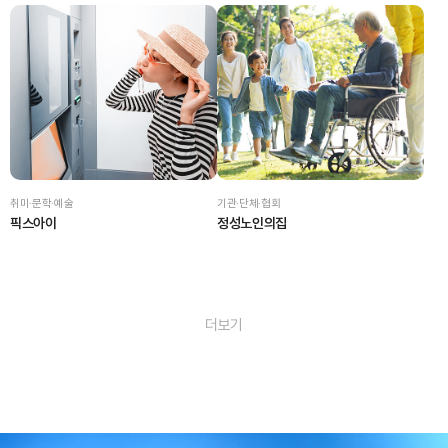
취미·문학·예술
기관·단체·협회
픽스아이
정성노인의집
더보기