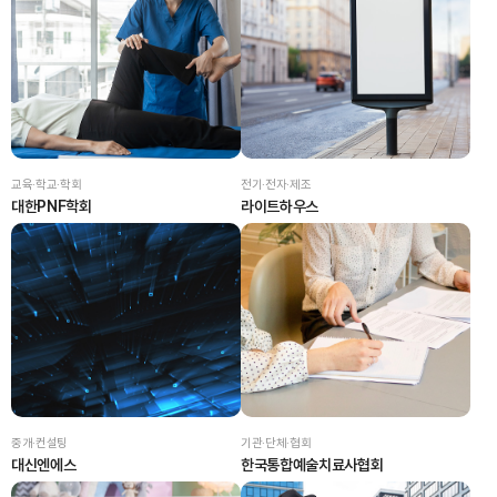
교육·학교·학회
전기·전자·제조
대한PNF학회
라이트하우스
중개·컨설팅
기관·단체·협회
대신엔에스
한국통합예술치료사협회