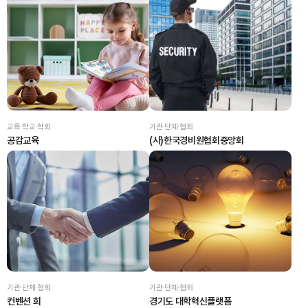
교육·학교·학회
기관·단체·협회
공감교육
(사)한국경비원협회중앙회
기관·단체·협회
기관·단체·협회
컨벤션 희
경기도 대학혁신플랫폼