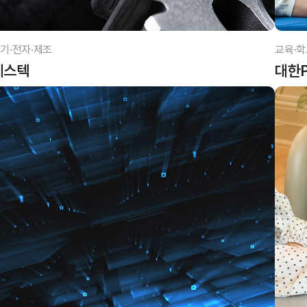
기·전자·제조
교육·학
베스텍
대한