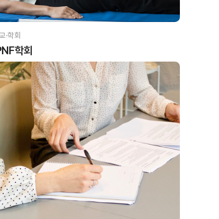
교·학회
PNF학회