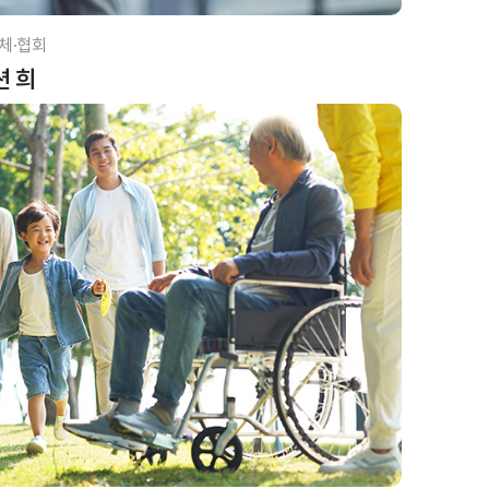
체·협회
션 희