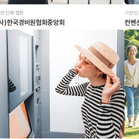
관·단체·협회
기관·단
(사)한국경비원협회중앙회
컨벤