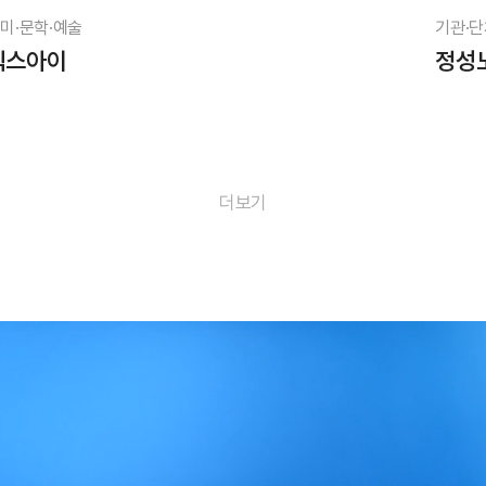
미·문학·예술
기관·단
픽스아이
정성
더보기