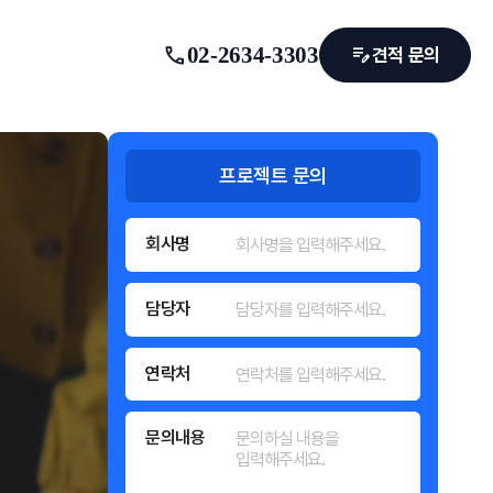
call
02-2634-3303
edit_note
견적 문의
프로젝트 문의
회사명
담당자
연락처
문의내용