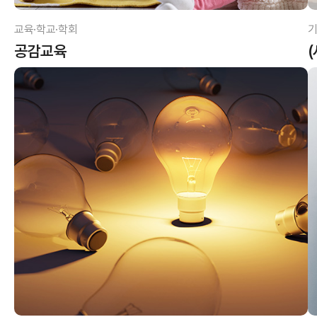
교육·학교·학회
기
공감교육