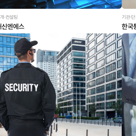
개·컨설팅
기관·단
대신엔에스
한국