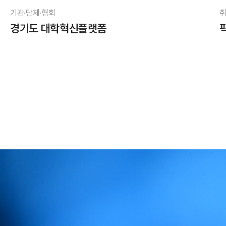
기관·단체·협회
취
경기도 대학혁신플랫폼