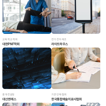
교육·학교·학회
전기·전자·제조
대한PNF학회
라이트하우스
중개·컨설팅
기관·단체·협회
대신엔에스
한국통합예술치료사협회