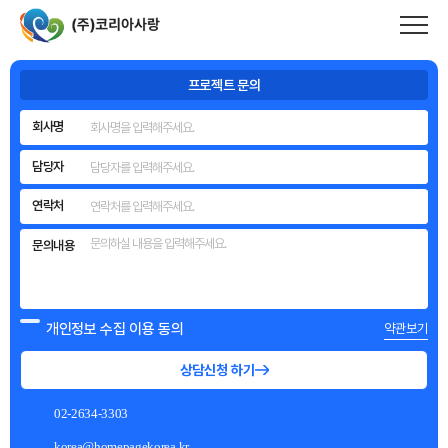
메인 내용 영역 바로가기
코리아사랑
은 풍부한 제작 경험과 기술력을
바탕으로
기업의 성과와 이미지를 완성하는
홈페이지를 만듭니다.
프로젝트 문의
회사명
담당자
연락처
문의내용
개인정보 수집 이용 동의
약관보기
상담신청 하기
02-2634-3303
korea@homepagekorea.kr