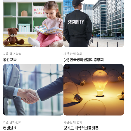
교육·학교·학회
기관·단체·협회
공감교육
(사)한국경비원협회중앙회
기관·단체·협회
기관·단체·협회
컨벤션 희
경기도 대학혁신플랫폼