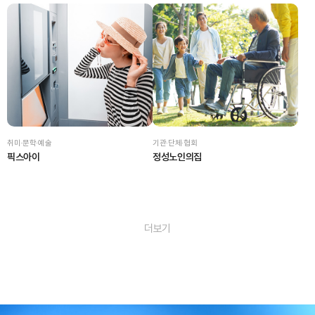
취미·문학·예술
기관·단체·협회
픽스아이
정성노인의집
더보기