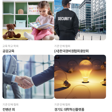
교육·학교·학회
기관·단체·협회
공감교육
(사)한국경비원협회중앙회
기관·단체·협회
기관·단체·협회
컨벤션 희
경기도 대학혁신플랫폼