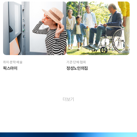
취미·문학·예술
기관·단체·협회
픽스아이
정성노인의집
더보기