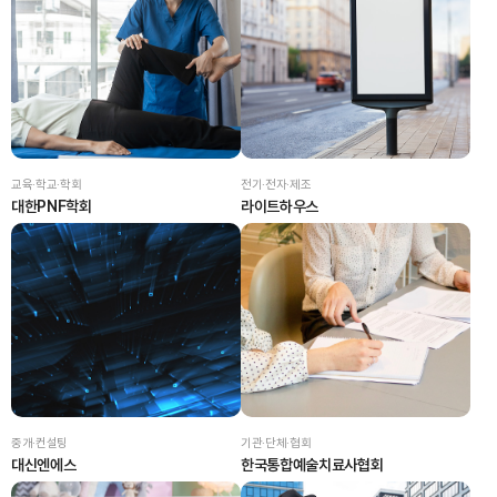
교육·학교·학회
전기·전자·제조
대한PNF학회
라이트하우스
중개·컨설팅
기관·단체·협회
대신엔에스
한국통합예술치료사협회