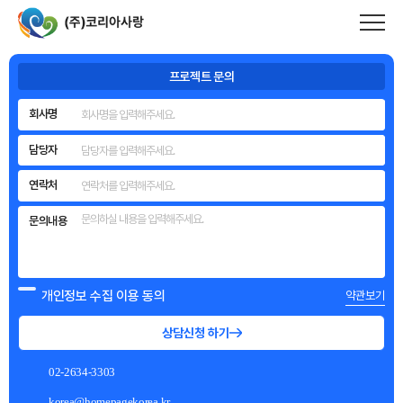
메인 내용 영역 바로가기
코리아사랑
은 풍부한 제작 경험과 기술력을
바탕으로
기업의 성과와 이미지를 완성하는
홈페이지를 만듭니다.
프로젝트 문의
회사명
담당자
연락처
문의내용
개인정보 수집 이용 동의
약관보기
상담신청 하기
02-2634-3303
korea@homepagekorea.kr