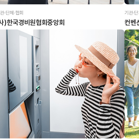
관·단체·협회
기관·단
(사)한국경비원협회중앙회
컨벤