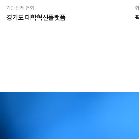
기관·단체·협회
취
경기도 대학혁신플랫폼