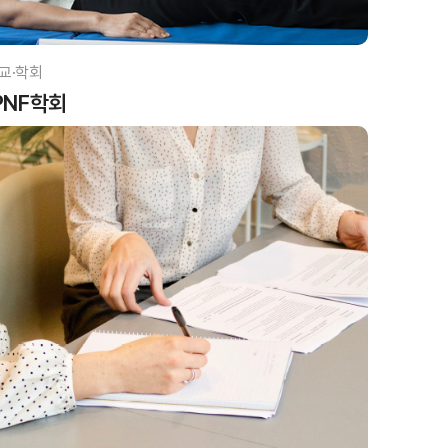
교·학회
PNF학회