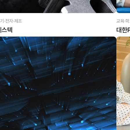
기·전자·제조
교육·학
베스텍
대한