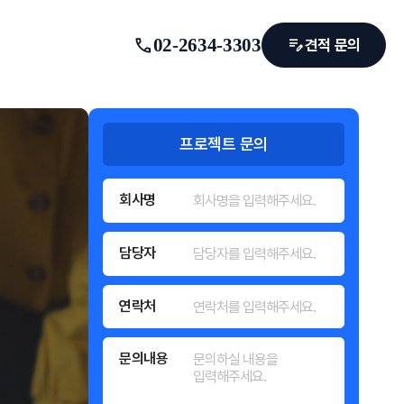
call
02-2634-3303
edit_note
견적 문의
프로젝트 문의
회사명
담당자
연락처
문의내용