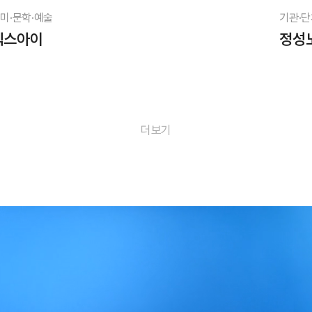
미·문학·예술
기관·단
픽스아이
정성
더보기