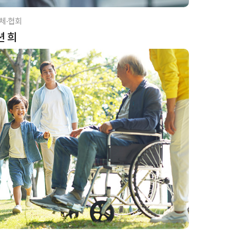
체·협회
션 희