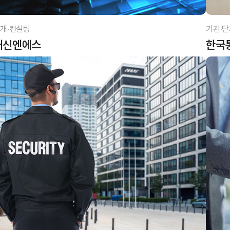
개·컨설팅
기관·단
대신엔에스
한국