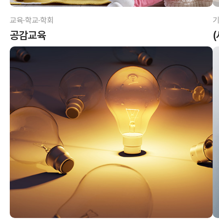
교육·학교·학회
기
공감교육